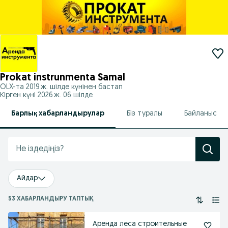
Prokat instrunmenta Samal
OLX-та
2019 ж. шілде
күнінен бастап
Кірген күні 2026 ж. 06 шілде
Барлық хабарландырулар
Біз туралы
Байланыс
Айдар
53 ХАБАРЛАНДЫРУ ТАПТЫҚ
Аренда леса строительные