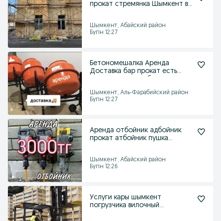
прокат стремянка Шымкент в
аренду лестница
Шымкент, Абайский район
Бүгін 12:27
Бетономешалка Аренда
Доставка бар прокат есть
мешалка миксер бетон стя
Шымкент, Аль-Фарабийский район
Бүгін 12:27
Аренда отбойник адбойник
прокат атбойник пушка
генератор компрессор
Шымкент, Абайский район
Бүгін 12:26
Услуги кары шымкент
погрузчика вилочный
погрузчик кара прокат аренда